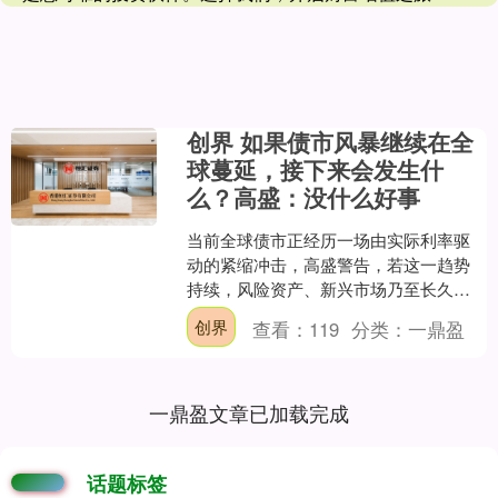
创界 如果债市风暴继续在全
球蔓延，接下来会发生什
么？高盛：没什么好事
当前全球债市正经历一场由实际利率驱
动的紧缩冲击，高盛警告，若这一趋势
持续，风险资产、新兴市场乃至长久期
股票都将面临更大压力，而这一切发生
创界
查看：
119
分类：
一鼎盈
在通胀预期依然温和的背景....
一鼎盈文章已加载完成
话题标签