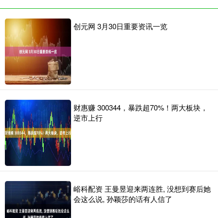
创元网 3月30日重要资讯一览
财惠赚 300344，暴跌超70%！两大板块，
逆市上行
峪科配资 王曼昱迎来两连胜, 没想到赛后她
会这么说, 孙颖莎的话有人信了