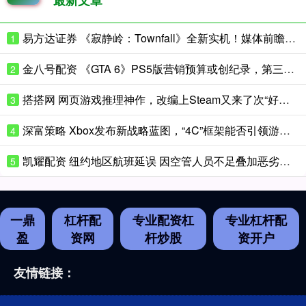
易方达证券 《寂静岭：Townfall》全新实机！媒体前瞻大量情报首次曝光
1
金八号配资 《GTA 6》PS5版营销预算或创纪录，第三支预告片即将开启全球宣发
2
搭搭网 网页游戏推理神作，改编上Steam又来了次“好评如潮”？
3
深富策略 Xbox发布新战略蓝图，“4C”框架能否引领游戏业务重回增长？
4
凯耀配资 纽约地区航班延误 因空管人员不足叠加恶劣天气
5
一鼎
杠杆配
专业配资杠
专业杠杆配
盈
资网
杆炒股
资开户
友情链接：