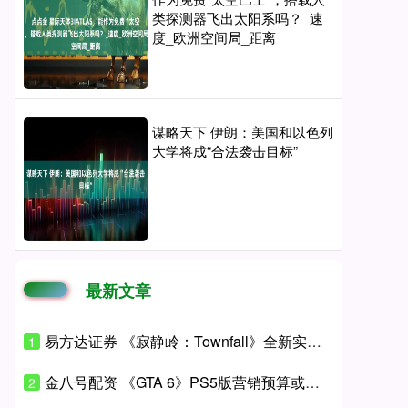
类探测器飞出太阳系吗？_速
度_欧洲空间局_距离
谋略天下 伊朗：美国和以色列
大学将成“合法袭击目标”
最新文章
易方达证券 《寂静岭：Townfall》全新实机！媒体前瞻大量情报首次曝光
1
金八号配资 《GTA 6》PS5版营销预算或创纪录，第三支预告片即将开启全球宣发
2