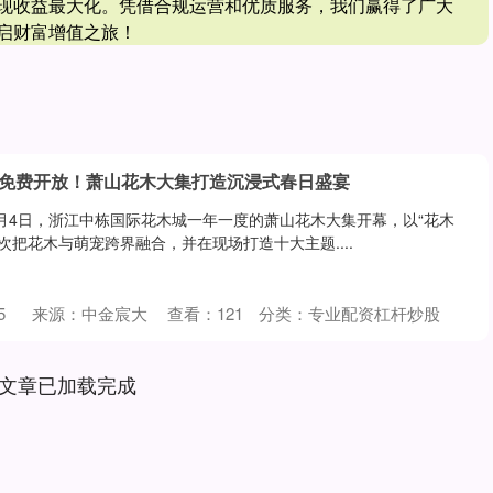
现收益最大化。凭借合规运营和优质服务，我们赢得了广大
启财富增值之旅！
园免费开放！萧山花木大集打造沉浸式春日盛宴
 4月4日，浙江中栋国际花木城一年一度的萧山花木大集开幕，以“花木
次把花木与萌宠跨界融合，并在现场打造十大主题....
5
来源：中金宸大
查看：
121
分类：
专业配资杠杆炒股
文章已加载完成