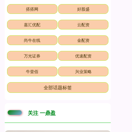
搭搭网
好股盛
嘉汇优配
云配资
尚牛在线
金配资
万光证券
优速配资
牛壹佰
兴业策略
全部话题标签
关注 一鼎盈