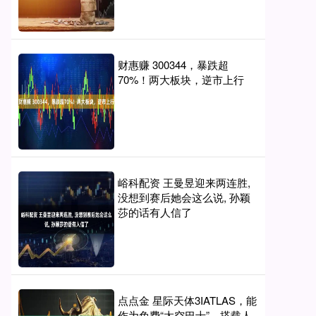
财惠赚 300344，暴跌超
70%！两大板块，逆市上行
峪科配资 王曼昱迎来两连胜,
没想到赛后她会这么说, 孙颖
莎的话有人信了
点点金 星际天体3IATLAS，能
作为免费“太空巴士”，搭载人