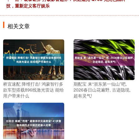
技，重新定义客厅娱乐
相关文章
桥宜速配 降维打击! 鸿蒙智行多
期配宝 来“浙东第一仙山”吧,
款车型搭载896线激光雷达 能给
2026春日山花遍野, 古迹隐现,
用户带来什么
超有灵气!