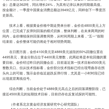
金）总量达362吨，同比增长24%，为其有记录以来的同期最高值。
按金额计，一季度中国黄金消费总额达3949亿元，同样创下一季度历
史新高。
技术上看，根据黄金价格中期走势来分析，金价在4800美元上方
位置，已完成了反弹到回落的模式切换，整体判断，在未来两周的时
间内，金价继续保持回落调整局势，从时间周期上来看，“五一”假期
结束前，金价整体可能仍将处于相对弱势周期。
在日图方面，金价4100美元至4889美元波段的50%回撤位置在
4495美元，黄金分割点位于4400美元整数，此两处将是本轮回撤的重
要目标。金价经过昨日的回撤会后，目前逼近第一技术目标4500美元
整数关口。但从技术指标看，金价部分技术指标已经出现弯曲存在拐
头向上的可能，预示金价临近超跌反弹行情，尤其是一小时时段已经
出现底背离线信号。
综合判断，当前金价处于4889美元高点之后的回落调整阶段，已
接近4500美元的短期技术目标，目前仍存在反复试探的可能性。
（作者系北京黄金经济发展研究中心研究团队）