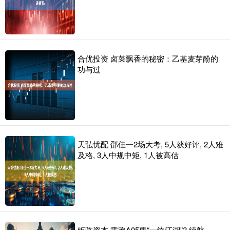
合优投资 卤菜飘香的秘密：乙基麦芽酚的
功与过
天弘忧配 邵佳一2场大考, 5人获好评, 2人难
及格, 3人中规中矩, 1人被高估
钜阵资本 零跑A05要“一统江湖”? 续航