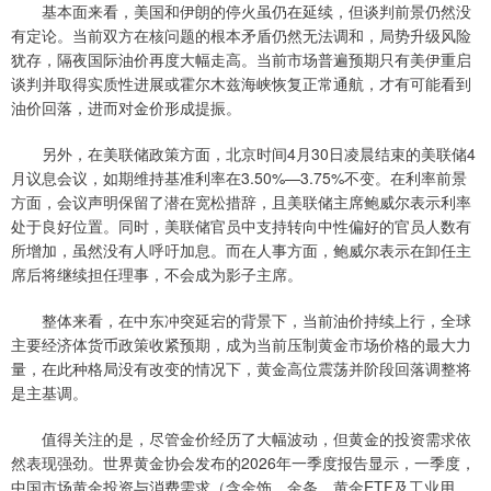
基本面来看，美国和伊朗的停火虽仍在延续，但谈判前景仍然没
有定论。当前双方在核问题的根本矛盾仍然无法调和，局势升级风险
犹存，隔夜国际油价再度大幅走高。当前市场普遍预期只有美伊重启
谈判并取得实质性进展或霍尔木兹海峡恢复正常通航，才有可能看到
油价回落，进而对金价形成提振。
另外，在美联储政策方面，北京时间4月30日凌晨结束的美联储4
月议息会议，如期维持基准利率在3.50%—3.75%不变。在利率前景
方面，会议声明保留了潜在宽松措辞，且美联储主席鲍威尔表示利率
处于良好位置。同时，美联储官员中支持转向中性偏好的官员人数有
所增加，虽然没有人呼吁加息。而在人事方面，鲍威尔表示在卸任主
席后将继续担任理事，不会成为影子主席。
整体来看，在中东冲突延宕的背景下，当前油价持续上行，全球
主要经济体货币政策收紧预期，成为当前压制黄金市场价格的最大力
量，在此种格局没有改变的情况下，黄金高位震荡并阶段回落调整将
是主基调。
值得关注的是，尽管金价经历了大幅波动，但黄金的投资需求依
然表现强劲。世界黄金协会发布的2026年一季度报告显示，一季度，
中国市场黄金投资与消费需求（含金饰、金条、黄金ETF及工业用