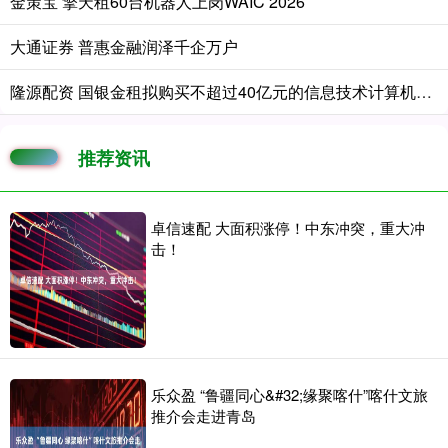
金策宝 擎天租60台机器人上岗WAIC 2026
大通证券 普惠金融润泽千企万户
隆源配资 国银金租拟购买不超过40亿元的信息技术计算机设备
推荐资讯
卓信速配 大面积涨停！中东冲突，重大冲
击！
乐众盈 “鲁疆同心&#32;缘聚喀什”喀什文旅
推介会走进青岛